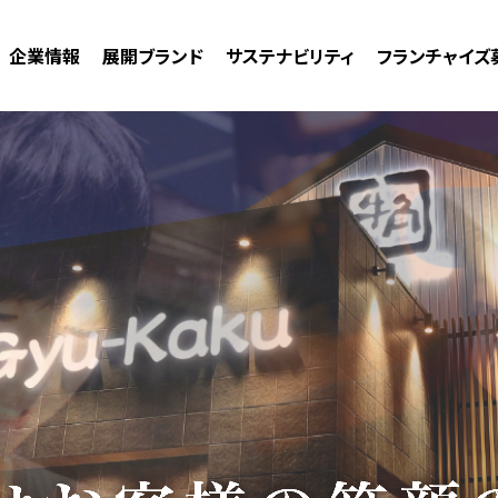
企業情報
展開ブランド
サステナビリティ
フランチャイズ
ご挨拶
国内事業
サステナビリティ
フランチャ
会社概要
海外事業
マテリアリティ
FC事業サ
企業理念
FC加盟募
開業までの
加盟につい