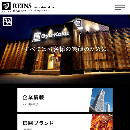
トップページ
企業情報
展開ブランド
ご挨拶
サステナビリティ
会社概要
国内事業
フランチャイズ募集
企業理念
海外事業
サステナビリティ
物件募集
マテリアリティ
フランチャイズ募集トップ
企業情報
company
採用情報
FC事業サポート
展開ブランド
FC加盟募集ブランド
brand