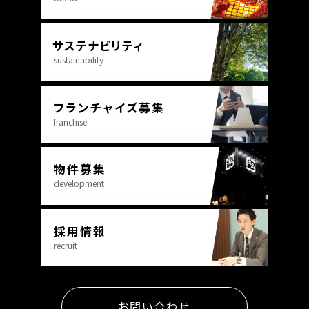
お問い合わせ
開業までの流れ
サステナビリティ
加盟についてのお問い合わせ
sustainability
サイトのご利用について
フランチャイズ
募集
プライバシーポリシー
franchise
ソーシャルメディアポリシー
物件募集
development
English
採用情報
recruit
お問い合わせ