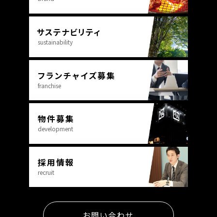
お問い合わせ
開業までの流れ
サステナビリティ
加盟についてのお問い合わせ
sustainability
サイトのご利用について
フランチャイズ
募集
プライバシーポリシー
franchise
ソーシャルメディアポリシー
物件募集
development
English
採用情報
recruit
お問い合わせ