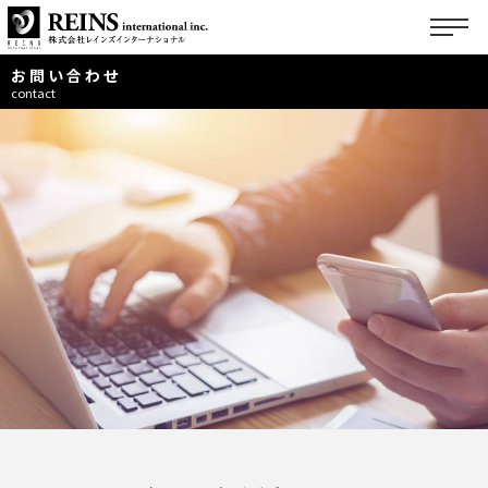
お問い合わせ
トップページ
企業情報
展開ブランド
ご挨拶
サステナビリティ
会社概要
国内事業
フランチャイズ募集
企業理念
海外事業
サステナビリティ
物件募集
マテリアリティ
フランチャイズ募集トップ
採用情報
FC事業サポート
FC加盟募集ブランド