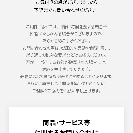
お気付きの点がございましたら
お問い合わせ
下記までお問い合わせください。
開業までの流れ
加盟についてのお問い合わせ
ご用件によっては、回答に時間を要する場合や
サイトのご利用について
回答いたしかねる場合がございますので、
あらかじめご了承ください。
お問い合わせの際は、威圧的な言動や侮辱・脅迫、
プライバシーポリシー
繰り返しの執拗な要求などはお控えください。
万が一、該当する行為が確認された場合には、
ソーシャルメディアポリシー
対応を中止させていただき、
必要に応じて関係機関等と連動することがあります。
English
お互いに尊重し合う関係を築いていくために、
ご理解とご協力をお願い申し上げます。
商品・サービス等
に関するお問い合わせ